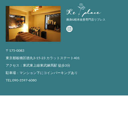
Replace
痩身&根本改善専門店リプレス
〒175-0083
東京都板橋区徳丸3-15-23 カラットステート401
アクセス：東武東上線東武練馬駅 徒歩3分
駐車場：マンション下にコインパーキングあり
TEL:090-3597-6080