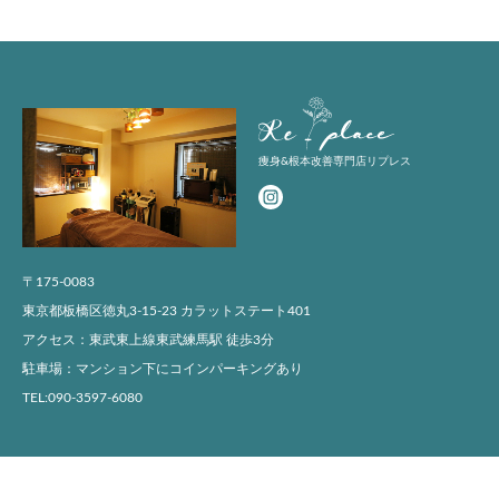
Replace
痩身&根本改善専門店リプレス
〒175-0083
東京都板橋区徳丸3-15-23 カラットステート401
アクセス：東武東上線東武練馬駅 徒歩3分
駐車場：マンション下にコインパーキングあり
TEL:090-3597-6080