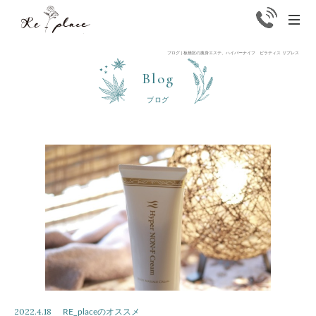
Replace
men
ブログ | 板橋区の痩身エステ、ハイパーナイフ ピラティス リプレス
Blog
ブログ
2022.4.18
RE_placeのオススメ