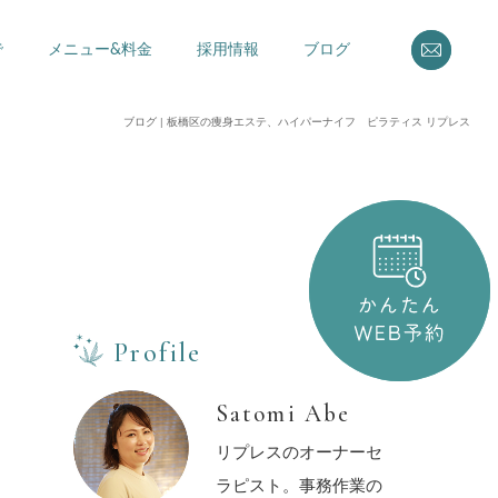
で
メニュー&料金
採用情報
ブログ
ブログ | 板橋区の痩身エステ、ハイパーナイフ ピラティス リプレス
かんた
Profile
Satomi Abe
リプレスのオーナーセ
ラピスト。事務作業の