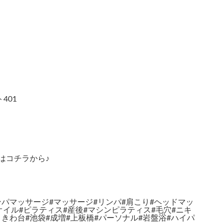
401
はコチラから♪
ンパマッサージ#マッサージ#リンパ#肩こり#ヘッドマッ
オイル#ピラティス#産後#マシンピラティス#毛穴#ニキ
ときわ台#池袋#成増#上板橋#パーソナル#岩盤浴#ハイパ