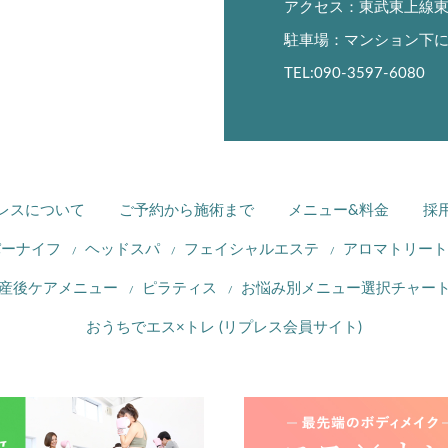
アクセス：東武東上線東
駐車場：マンション下
TEL:090-3597-6080
レスについて
ご予約から施術まで
メニュー&料金
採
パーナイフ
ヘッドスパ
フェイシャルエステ
アロマトリート
産後ケアメニュー
ピラティス
お悩み別メニュー選択チャー
おうちでエス×トレ (リプレス会員サイト)