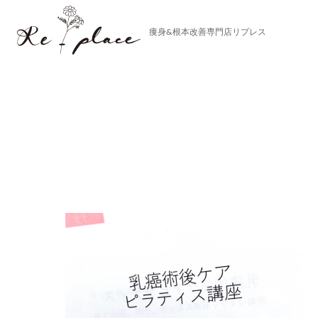
Replace
痩身&根本改善専門店リプレス