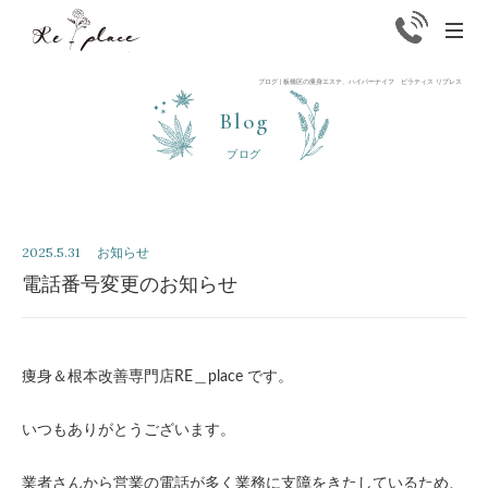
Replace
men
ブログ | 板橋区の痩身エステ、ハイパーナイフ ピラティス リプレス
Blog
ブログ
2025.5.31
お知らせ
電話番号変更のお知らせ
痩身＆根本改善専門店RE＿place です。
いつもありがとうございます。
業者さんから営業の電話が多く業務に支障をきたしているため、