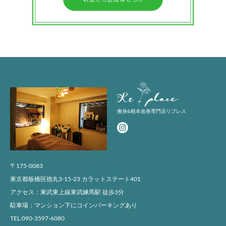
Replace
痩身&根本改善専門店リプレス
〒175-0083
東京都板橋区徳丸3-15-23 カラットステート401
アクセス：東武東上線東武練馬駅 徒歩3分
駐車場：マンション下にコインパーキングあり
TEL:090-3597-6080