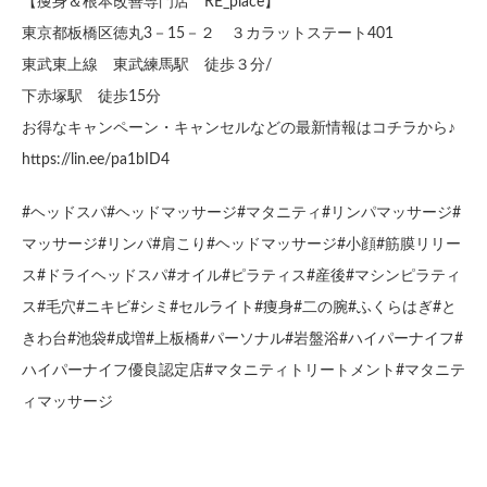
【痩身＆根本改善専門店 RE_place】
東京都板橋区徳丸3－15－２ ３カラットステート401
東武東上線 東武練馬駅 徒歩３分/
下赤塚駅 徒歩15分
お得なキャンペーン・キャンセルなどの最新情報はコチラから♪
https://lin.ee/pa1bID4
#ヘッドスパ#ヘッドマッサージ#マタニティ#リンパマッサージ#
マッサージ#リンパ#肩こり#ヘッドマッサージ#小顔#筋膜リリー
ス#ドライヘッドスパ#オイル#ピラティス#産後#マシンピラティ
ス#毛穴#ニキビ#シミ#セルライト#痩身#二の腕#ふくらはぎ#と
きわ台#池袋#成増#上板橋#パーソナル#岩盤浴#ハイパーナイフ#
ハイパーナイフ優良認定店#マタニティトリートメント#マタニテ
ィマッサージ