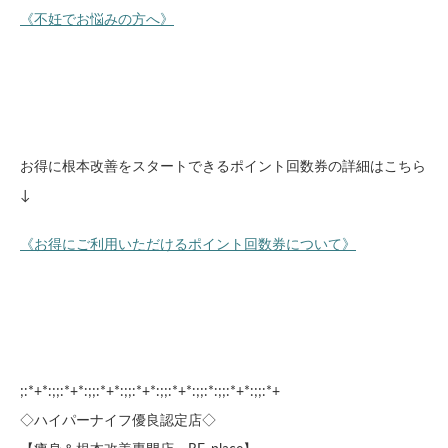
《不妊でお悩みの方へ》
お得に根本改善をスタートできるポイント回数券の詳細はこちら
↓
《お得にご利用いただけるポイント回数券について》
;:*+*:;;:*+*:;;:*+*:;;:*+*:;;:*+*:;;:*:;;:*+*:;;:*+
◇ハイパーナイフ優良認定店◇