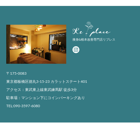
Replace
痩身&根本改善専門店リプレス
〒175-0083
東京都板橋区徳丸3-15-23 カラットステート401
アクセス：東武東上線東武練馬駅 徒歩3分
駐車場：マンション下にコインパーキングあり
TEL:090-3597-6080