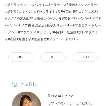
ス#ドライヘッドスパ#オイル#ピラティス#産後#マシンピラティ
ス#毛穴#ニキビ#シミ#セルライト#痩身#二の腕#ふくらはぎ#と
きわ台#池袋#成増#上板橋#パーソナル#岩盤浴#ハイパーナイフ#
ハイパーナイフ優良認定店#乳がんリカバリー#マタニティトリー
トメント#マタニティマッサージ#不妊#不妊治療#プレマタニテ
ィ#産後#介護予防#完全個室#プライベートサロン
BACK
ALL
NEXT
Profile
Satomi Abe
リプレスのオーナーセラピスト。