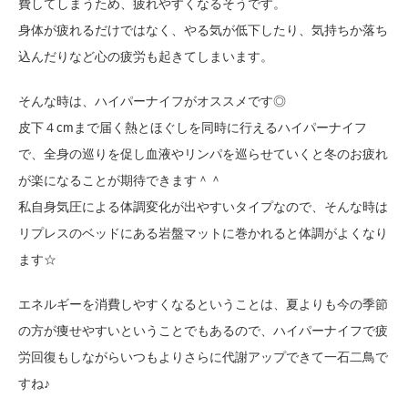
費してしまうため、疲れやすくなるそうです。
身体が疲れるだけではなく、やる気が低下したり、気持ちか落ち
込んだりなど心の疲労も起きてしまいます。
そんな時は、ハイパーナイフがオススメです◎
皮下４cmまで届く熱とほぐしを同時に行えるハイパーナイフ
で、全身の巡りを促し血液やリンパを巡らせていくと冬のお疲れ
が楽になることが期待できます＾＾
私自身気圧による体調変化が出やすいタイプなので、そんな時は
リプレスのベッドにある岩盤マットに巻かれると体調がよくなり
ます☆
エネルギーを消費しやすくなるということは、夏よりも今の季節
の方が痩せやすいということでもあるので、ハイパーナイフで疲
労回復もしながらいつもよりさらに代謝アップできて一石二鳥で
すね♪