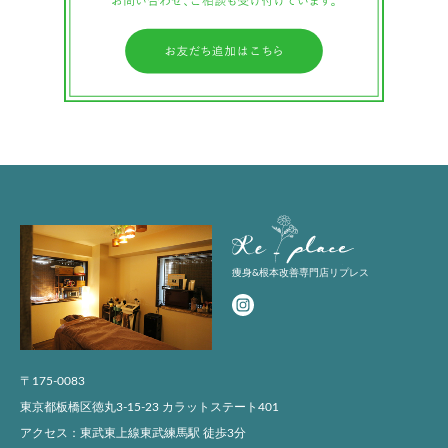
Replace
痩身&根本改善専門店リプレス
〒175-0083
東京都板橋区徳丸3-15-23 カラットステート401
アクセス：東武東上線東武練馬駅 徒歩3分