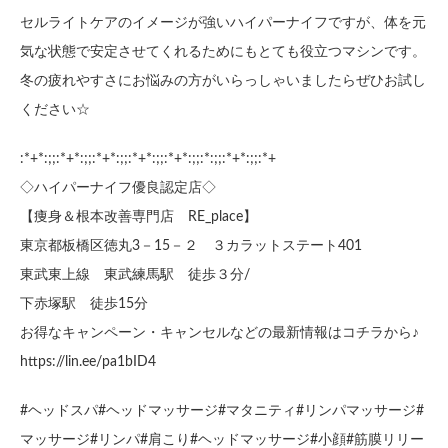
セルライトケアのイメージが強いハイパーナイフですが、体を元
気な状態で安定させてくれるためにもとても役立つマシンです。
冬の疲れやすさにお悩みの方がいらっしゃいましたらぜひお試し
ください☆
:*+*:;;:*+*:;;:*+*:;;:*+*:;;:*+*:;;:*:;;:*+*:;;:*+
◇ハイパーナイフ優良認定店◇
【痩身＆根本改善専門店 RE_place】
東京都板橋区徳丸3－15－２ ３カラットステート401
東武東上線 東武練馬駅 徒歩３分/
下赤塚駅 徒歩15分
お得なキャンペーン・キャンセルなどの最新情報はコチラから♪
https://lin.ee/pa1bID4
#ヘッドスパ#ヘッドマッサージ#マタニティ#リンパマッサージ#
マッサージ#リンパ#肩こり#ヘッドマッサージ#小顔#筋膜リリー