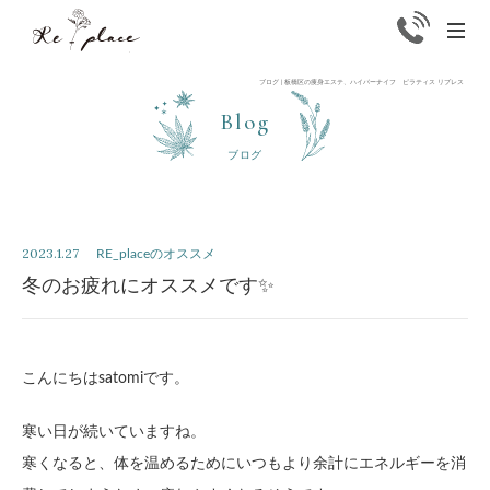
Replace
men
ブログ | 板橋区の痩身エステ、ハイパーナイフ ピラティス リプレス
Blog
ブログ
2023.1.27
RE_placeのオススメ
冬のお疲れにオススメです✨
こんにちはsatomiです。
寒い日が続いていますね。
寒くなると、体を温めるためにいつもより余計にエネルギーを消