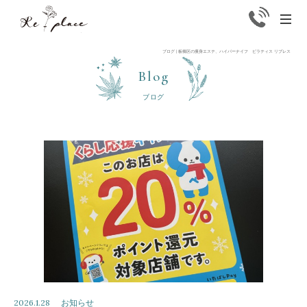
Replace
men
ブログ | 板橋区の痩身エステ、ハイパーナイフ ピラティス リプレス
Blog
ブログ
2026.1.28
お知らせ