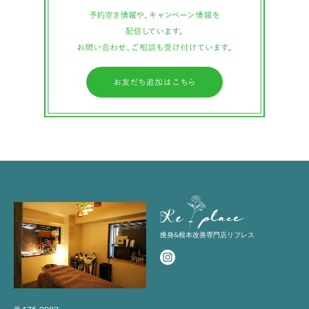
Replace
痩身&根本改善専門店リプレス