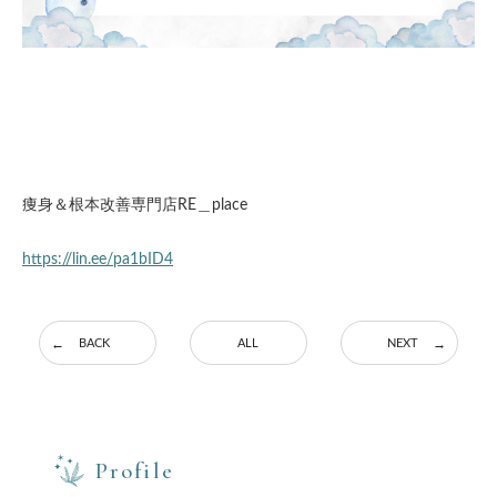
痩身＆根本改善専門店RE＿place
https://lin.ee/pa1bID4
BACK
ALL
NEXT
Profile